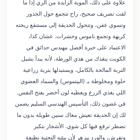
علاوة على ذلك، الموية الزايدة من الري إذا ما
لقت تصريف صحيح، راح تتجمع حول الجذور
وتسوي عفن، وتتحول الحديقة إلى مستنقع ريحته
كريهة وتجمع ناموس وحشرات. عشان كذا،
الاعتماد على خبرة أفضل مهندس حدائق في
الكويت ينقذك من هذي الورطة، لأنه يبدأ بشيل
التربة المالحة بالكامل، ويستبدلها بتربة زراعية
حلوة ومخلوطة بـ (البيتموس) والسماد العضوي
اللي يغذي الزرع ويعطيه لون أخضر يفتح النفس.
في غضون ذلك، التأسيس الهندسي السليم يضمن
لك إن الحديقة تعيش معاك سنين طويلة بدون ما
تضطر ترقع فيها كل شوي. الأشجار بتكبر
وتفرش، والورد بيزهر لأن بيئته التحتية نظيفة