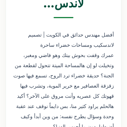
لاندس...
أفضل مهندس حدائق في الكويت | تصميم
لاندسكيب ومساحات خضراء ساحرة
عمرك وقفت بحوش بيتك وهو فاضي ومغبر،
وتخيلت لو إن هالمساحة الميتة تتحول لقطعة من
الجنة؟ حديقة خضراء ترد الروح، تسمع فيها صوت
زقزقة العصافير مع خرير الموية، وتشرب فيها
قهوتك كل عصريه وأنت مروق على الآخر؟ أكيد
هالحلم يراود كثير منا، بس دايماً نوقف عند عقبة
وحدة وسؤال يطرح نفسه: من وين أبدأ وكيف
أضبطها بدون ما أحوس الدنيا؟