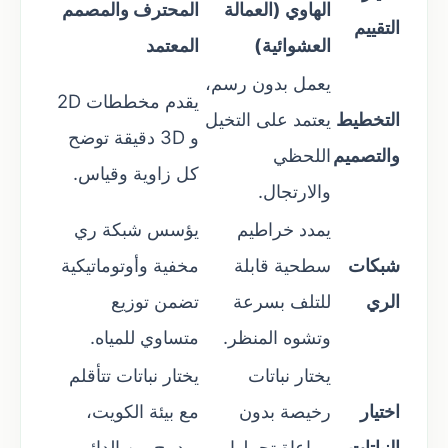
الهاوي (العمالة
المحترف والمصمم
التقييم
العشوائية)
المعتمد
يعمل بدون رسم،
يقدم مخططات 2D
التخطيط
يعتمد على التخيل
و 3D دقيقة توضح
والتصميم
اللحظي
كل زاوية وقياس.
والارتجال.
يمدد خراطيم
يؤسس شبكة ري
شبكات
سطحية قابلة
مخفية وأوتوماتيكية
الري
للتلف بسرعة
تضمن توزيع
وتشوه المنظر.
متساوي للمياه.
يختار نباتات
يختار نباتات تتأقلم
اختيار
رخيصة بدون
مع بيئة الكويت،
النباتات
مراعاة تحملها
ويدمج بين الدائم