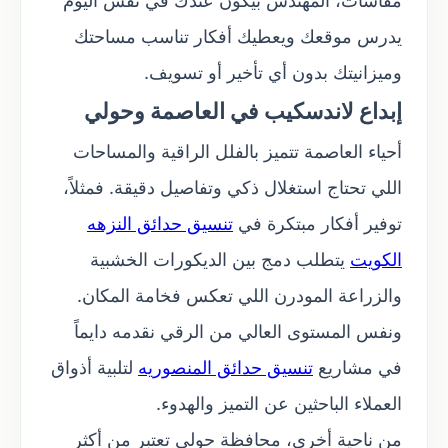
مقاسات، المهندس بيكون عندك في نفس اليوم
يدرس موقعك ويعطيك أفكار تناسب مساحتك
وميزانيتك بدون أي تأخير أو تسويف.
إبداع لاندسكيب في العاصمة وحولي
أحياء العاصمة تتميز بالفلل الراقية والمساحات
اللي تحتاج استغلال ذكي وتفاصيل دقيقة. فمثلاً،
توفير أفكار مبتكرة في
تنسيق حدائق النزهه
الكويت
يتطلب دمج بين الديكورات الخشبية
والزراعة المودرن اللي تعكس فخامة المكان.
ونفس المستوى العالي من الرقي نقدمه دايماً
في مشاريع
تنسيق حدائق المنصوريه
لتلبية أذواق
العملاء الباحثين عن التميز والهدوء.
من ناحية أخرى، محافظة حولي تعتبر من أكثر