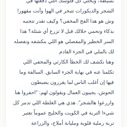
بسيطة، ويخلي كل فلوسك اللي دفعتها في
الشجر والديكورات تتبخر في الهوا وأنت مقهور!
وش هو هذا الفخ المخفي؟ وكيف تقدر تتجنبه
بذكاء وتحمي حلالك قبل لا تزرع أي شتلة؟ هذا
السر الخطير والمفصلي هو اللي بنكشفه ونفصله
لك بالملي في الجزء القادم
وهنا نكشف لك الخطأ الكارثي والمخفي اللي
تكلمنا عنه في نهاية الجزء السابق. السالفة وما
فيها إن أغلب الناس لما يقررون يضبطون
الحوش، يجيبون العمال ويقولون لهم: “احفروا هنا
وازرعوا هالشجر”. هذي هي الغلطة اللي تدمر كل
شيء! التربة في الكويت والخليج عموماً تعتبر
تربة رملية قلوية ومليانة أملاح، والزراعة