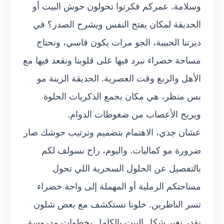
وسلامة. عمركم فكرتوا تحولون حوش البيت أو
الحديقة لمكان يفتح النفس ويشرح الصدر؟ في
ديرتنا الحبيبة، الجو مرات يكون قاسي، ونحتاج
مساحة خضراء نبرد فيها على قلوبنا ونقعد فيها مع
الأهل والربع وقت العصرية. الحديقة الزينة مو
بس منظر، هي مكان يجمع الذكريات الحلوة
ويريح الأعصاب من ضغوطات الدوام.
عشان جذي، الاهتمام بتصميم وترتيب حوشك صار
ضرورة مو كماليات. واليوم، راح نسولف لكم
بالتفصيل عن الحلول السحرية اللي تحول
مساحتكم الرملية أو المهملة إلى واحة خضراء
تسر الناظرين. خلونا نستكشف مع بعض شلون
نقدر نغير شكل البيت بالكامل بخطوات مدروسة