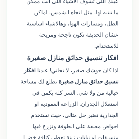
عينك اللي تشوف الاشياء اللي انت ممكن
ما تنتبه لها، مثل اتجاه الشمس، اماكن
الظل، ومسارات الهوا، وهالاشياء اساسية
عشان الحديقة تكون ناجحة ومريحة
للاستخدام.
افكار تنسيق حدائق منازل صغيرة
اذا كان حوشك صغير، لا تحاتي! عندنا
افكار
تنسيق حدائق منازل صغيرة
تطلع لك مساحة
خيالية من ولا شي. السر كله يكمن في
استغلال الجدران. الزراعة العمودية او
الجدارية تعتبر حل مثالي، حيث نستخدم
احواض معلقة على الطوفة ونزرع فيها
متسلقات او نباتات زينة تعطي كثافة خضرا