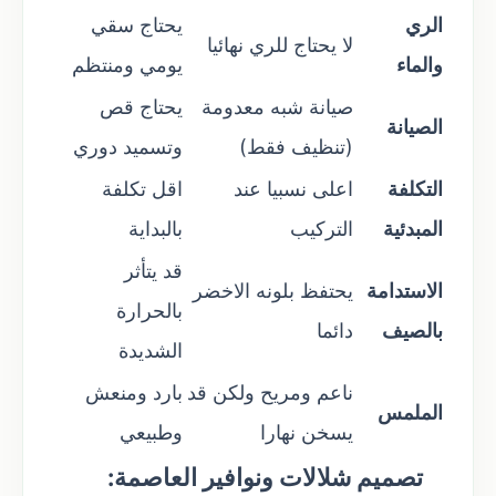
الري
يحتاج سقي
لا يحتاج للري نهائيا
والماء
يومي ومنتظم
صيانة شبه معدومة
يحتاج قص
الصيانة
(تنظيف فقط)
وتسميد دوري
التكلفة
اعلى نسبيا عند
اقل تكلفة
المبدئية
التركيب
بالبداية
قد يتأثر
الاستدامة
يحتفظ بلونه الاخضر
بالحرارة
بالصيف
دائما
الشديدة
ناعم ومريح ولكن قد
بارد ومنعش
الملمس
يسخن نهارا
وطبيعي
تصميم شلالات ونوافير العاصمة: