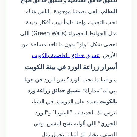
تنسيق حدائق السالمية
و
تنسيق حدائق صباح
السالم
، تلقى بصمتنا موجودة. الناس هناك
تحب التجديد، وإحنا دايماً نييب أفكار يديدة
مثل الحوائط الخضراء (Green Walls) اللي
تعطي شكل “واو” بدون ما تاخذ مساحة من
الأرض.
تنسيق حدائق العاصمة بالكويت
أسرار زراعة الورد في بيئة الكويت
منو فينا ما يحب الورد؟ بس الورد في جونا
يبي له “مداراة”.
تنسيق حدائق زراعة ورد
بالكويت
يعتمد على الموسم. في الشتا،
نترس لك الحديقة بـ “البيتونيا” و”الورد
الجوري” اللي ألوانه تفتح النفس. وفي
الصيف، نختار لك أنواع تتحمل مثل