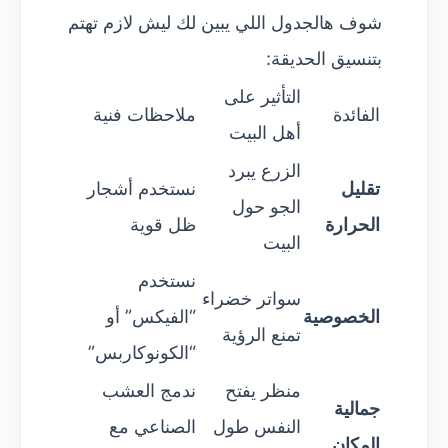
شوف هالجدول اللي يبين لك ليش لازم تهتم
بتنسيق الحديقة:
التأثير على
الفائدة
ملاحظات فنية
أهل البيت
الزرع يبرد
تقليل
نستخدم أشجار
الجو حول
الحرارة
ظل قوية
البيت
نستخدم
سواتر خضراء
الخصوصية
“الفيكس” أو
تمنع الرؤية
“الكونوكاربس”
منظر يفتح
ندمج العشب
جمالية
النفس طول
الصناعي مع
المكان