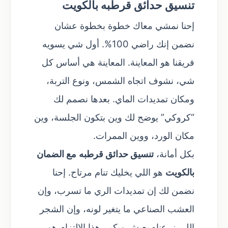
تنسيق حدائق قرطبه بالكويت
إحنا نمشي معاك خطوة بخطوة عشان
نضمن إنك راضي 100%. أول شي يسويه
فريقنا هو المعاينة. المعاينة هي أساس كل
شي، نشوف اتجاه الشمس، ونوع التربة،
ومكان تمديدات الماي. بعدها نصمم لك
“كروكي” يوضح لك وين بتكون الجلسة، وين
مكان الورد، ووين الممرات.
بكل أمانة،
تنسيق حدائق قرطبه
مع الضمان
بالكويت
هو اللي يخليك تنام مرتاح. إحنا
نضمن لك إن تمديدات الري ما تسرب، وإن
العشب الصناعي ما يتغير لونه، وإن الشجر
اللي زرعناه يعيش ويكبر. هذا الالتزام هو