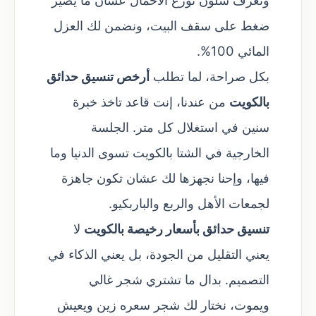
ونعرف شلون نوزع الأحمال عشان ما يصير
ضغط على سقف البيت، ونضمن لك العزل
المائي 100%.
بكل صراحة، لما تطلب
أرخص تنسيق حدائق
بالكويت
من عندنا، إنت قاعد تاخذ خبرة
سنين في استغلال كل متر. الجلسة
الخارجية في الشتا بالكويت تسوى الدنيا وما
فيها، وإحنا نجهزها لك عشان تكون جاهزة
لجمعات الأهل والربع والباربكيو.
تنسيق حدائق بأسعار رخيصة بالكويت
لا
يعني التقليل من الجودة، بل يعني الذكاء في
التصميم. بدال ما تشتري شجر غالي
ويموت، نختار لك شجر سعره زين ويعيش