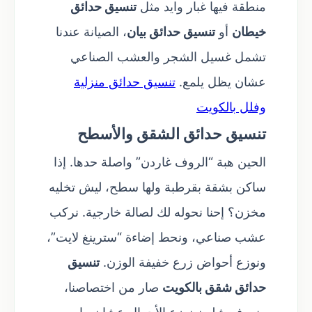
منطقة فيها غبار وايد مثل
تنسيق حدائق
خيطان
أو
تنسيق حدائق بيان
، الصيانة عندنا
تشمل غسيل الشجر والعشب الصناعي
عشان يظل يلمع.
تنسيق حدائق منزلية
وفلل بالكويت
تنسيق حدائق الشقق والأسطح
الحين هبة “الروف غاردن” واصلة حدها. إذا
ساكن بشقة بقرطبة ولها سطح، ليش تخليه
مخزن؟ إحنا نحوله لك لصالة خارجية. نركب
عشب صناعي، ونحط إضاءة “سترينغ لايت”،
ونوزع أحواض زرع خفيفة الوزن.
تنسيق
حدائق شقق بالكويت
صار من اختصاصنا،